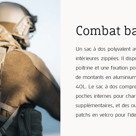
Combat b
Un sac à dos polyvalent a
intérieures zippées. Il di
poitrine et une fixation 
de montants en aluminium 
40L. Le sac à dos compren
poches internes pour char
supplémentaires, et des ou
patchs en velcro pour l'id