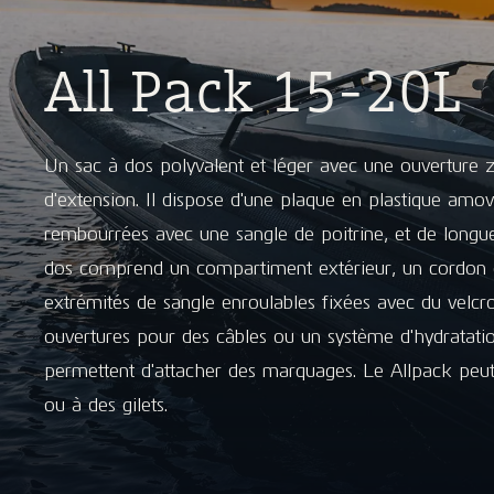
All Pack 15-20L
Un sac à dos polyvalent et léger avec une ouverture z
d'extension. Il dispose d'une plaque en plastique amov
rembourrées avec une sangle de poitrine, et de longue
dos comprend un compartiment extérieur, un cordon é
extrémités de sangle enroulables fixées avec du velcr
ouvertures pour des câbles ou un système d'hydratati
permettent d'attacher des marquages. Le Allpack peut 
ou à des gilets.