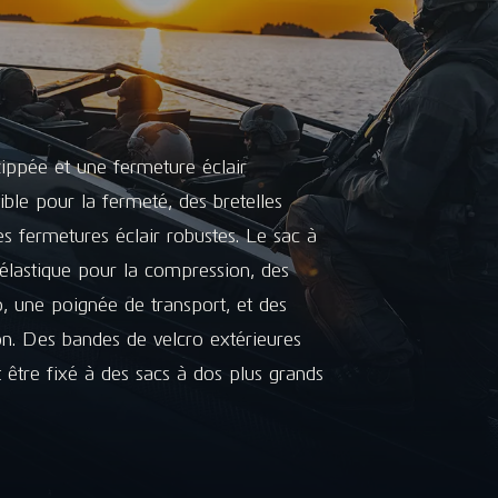
ippée et une fermeture éclair
ible pour la fermeté, des bretelles
s fermetures éclair robustes. Le sac à
lastique pour la compression, des
o, une poignée de transport, et des
on. Des bandes de velcro extérieures
être fixé à des sacs à dos plus grands