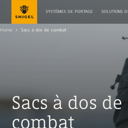
SYSTÈMES DE PORTAGE
SOLUTIONS D
Home
Sacs à dos de combat
Sacs à dos de
combat