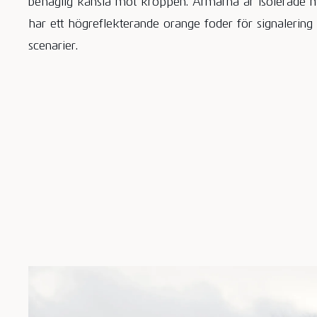
behaglig känsla mot kroppen. Ärmarna är isolerade m
har ett högreflekterande orange foder för signalerin
scenarier.