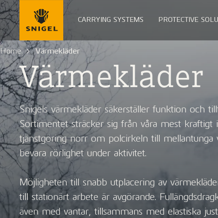
CARRYING SYSTEMS
PROTECTIVE SOLU
Home
Värmekläder
Värmekläder
Snigels värmekläder säkerställer funktion och tillfö
Sortimentet sträcker sig från våra mest kraftigt i
tjänstgöring norr om polcirkeln till mellantunga
bevara rörlighet under aktivitet.
Möjligheten till snabb utplacering av värmekläder,
till stationärt arbete är avgörande. Fullängdsdra
även med vantar, tillsammans med elastiska jus