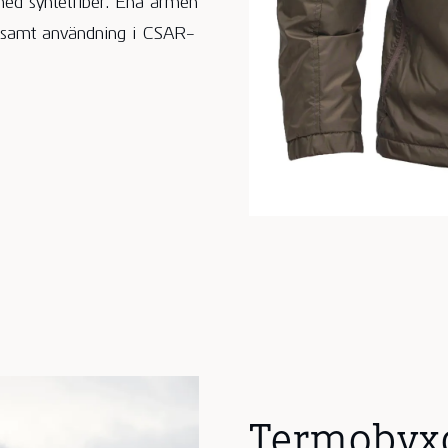
ed syntetfiber. Ena ärmen
g samt användning i CSAR-
Termobyx