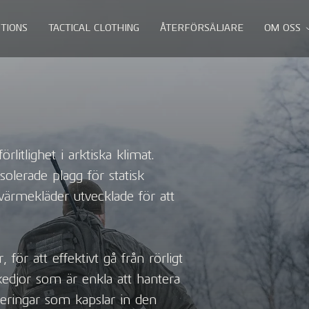
TIONS
TACTICAL CLOTHING
ÅTERFÖRSÄLJARE
OM OSS
rlitlighet i arktiska klimat.
solerade plagg för statisk
 värmekläder utvecklade för att
 för att effektivt gå från rörligt
gkedjor som är enkla att hantera
teringar som kapslar in den