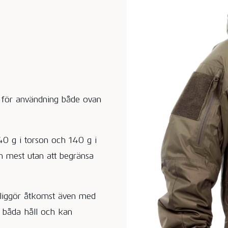
 för användning både ovan
240 g i torson och 140 g i
 mest utan att begränsa
jliggör åtkomst även med
n båda håll och kan