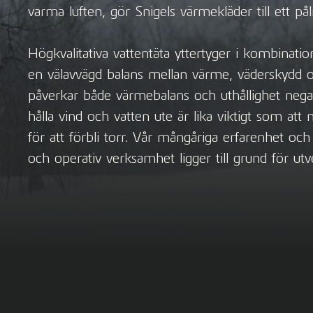
varma luften, gör Snigels värmekläder till ett påli
Högkvalitativa vattentäta yttertyger i kombinati
en välavvägd balans mellan värme, väderskydd 
påverkar både värmebalans och uthållighet negat
hålla vind och vatten ute är lika viktigt som att 
för att förbli torr. Vår mångåriga erfarenhet och 
och operativ verksamhet ligger till grund för utv