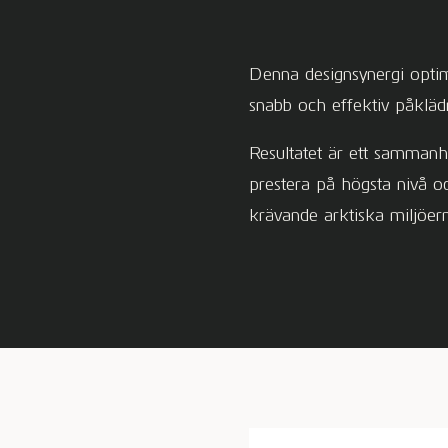
Denna designsynergi optim
snabb och effektiv påkläd
Resultatet är ett sammanhå
prestera på högsta nivå o
krävande arktiska miljöern