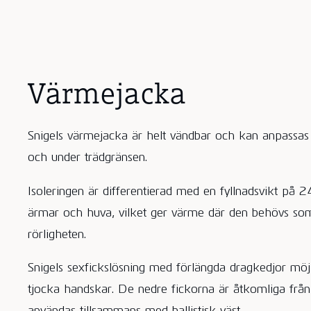
Värmejacka
Snigels värmejacka är helt vändbar och kan anpassas
och under trädgränsen.
Isoleringen är differentierad med en fyllnadsvikt på 
ärmar och huva, vilket ger värme där den behövs som
rörligheten.
Snigels sexfickslösning med förlängda dragkedjor mö
tjocka handskar. De nedre fickorna är åtkomliga frå
användas tillsammans med ballistisk väst.